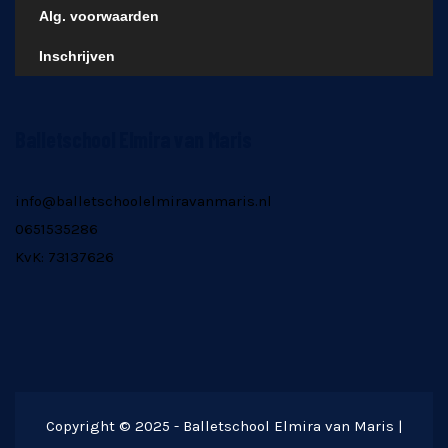
Alg. voorwaarden
Inschrijven
Balletschool Elmira van Maris
info@balletschoolelmiravanmaris.nl
0651535286
KvK: 73137626
Copyright © 2025 - Balletschool Elmira van Maris |