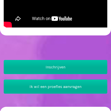
Inschrijven
Ik wil een proefles aanvragen