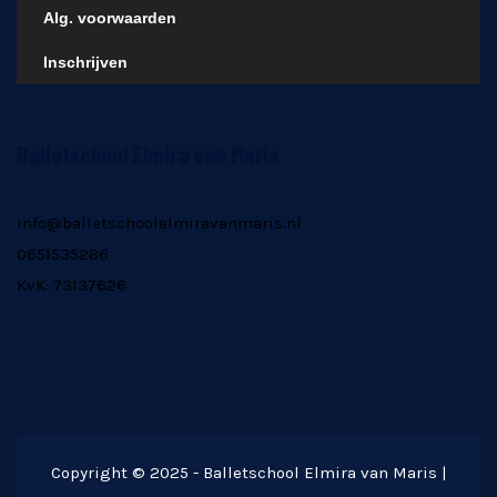
Alg. voorwaarden
Inschrijven
Balletschool Elmira van Maris
info@balletschoolelmiravanmaris.nl
0651535286
KvK: 73137626
Copyright © 2025 - Balletschool Elmira van Maris |