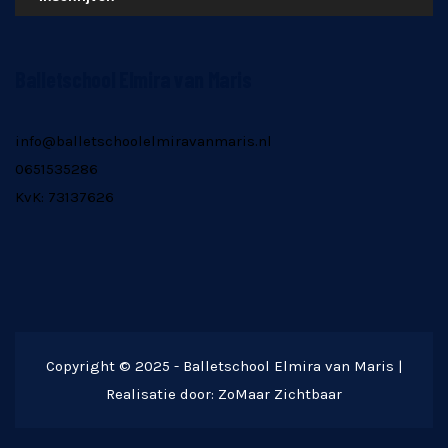
Balletschool Elmira van Maris
info@balletschoolelmiravanmaris.nl
0651535286
KvK: 73137626
Copyright © 2025 - Balletschool Elmira van Maris |
Realisatie door: ZoMaar Zichtbaar