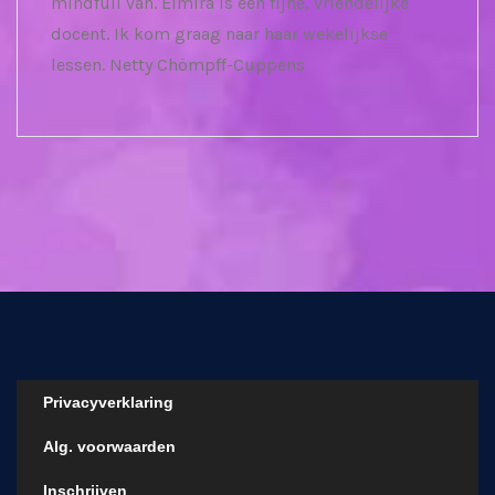
mindfull van. Elmira is een fijne, vriendelijke
docent. Ik kom graag naar haar wekelijkse
lessen. Netty Chömpff-Cuppens
Privacyverklaring
Alg. voorwaarden
Inschrijven